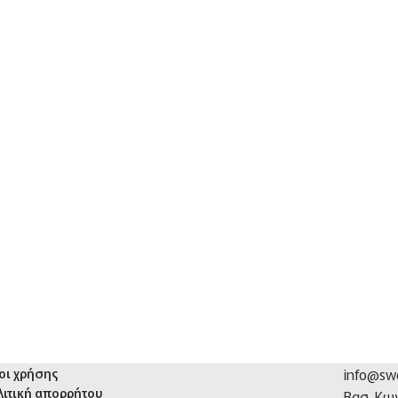
info@swe
οι χρήσης
λιτική απορρήτου
Βασ. Κω