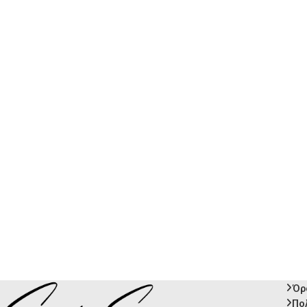
Όρ
Πο