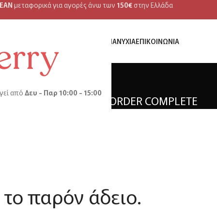
ΕΑΝ
μεταφορικά για αγορές άνω των
150€
στην Ελλάδα
NIDI MEDICA
ΜΑΛΛΙΆ
ΠΡΌΣΩΠΟ
ΣΏΜΑ
ΝΎΧΙΑ
ΕΠΙΚΟΙΝΩΝΊΑ
γεί από
Δευ - Παρ 10:00 - 15:00
NG CART
CHECKOUT
ORDER COMPLETE
 το παρόν άδειο.