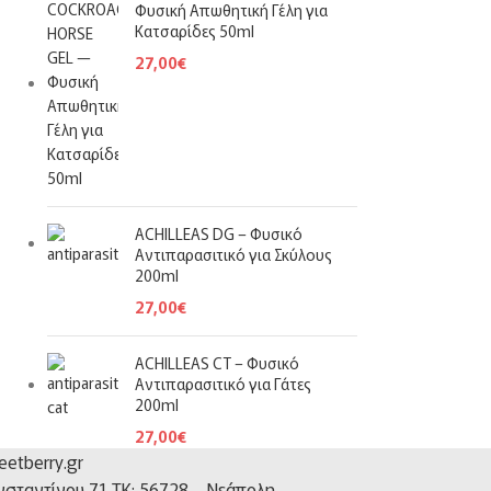
Φυσική Απωθητική Γέλη για
Κατσαρίδες 50ml
27,00
€
ACHILLEAS DG – Φυσικό
Αντιπαρασιτικό για Σκύλους
200ml
27,00
€
ACHILLEAS CT – Φυσικό
Αντιπαρασιτικό για Γάτες
200ml
27,00
€
etberry.gr
νσταντίνου 71 TK: 56728 – Νεάπολη