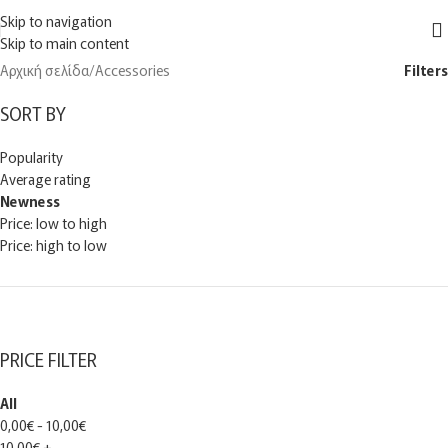
Accessories
ΔΩΡΕΑΝ
μεταφορικά για αγορές άνω των
150€
στην Ελλάδα
Skip to navigation
MENU
Skip to main content
Αρχική σελίδα
Accessories
Filters
SORT BY
Popularity
Average rating
Newness
Price: low to high
Price: high to low
PRICE FILTER
All
0,00
€
-
10,00
€
10,00
€
+