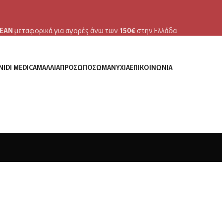
ΕΑΝ
μεταφορικά για αγορές άνω των
150€
στην Ελλάδα
NIDI MEDICA
ΜΑΛΛΙΆ
ΠΡΌΣΩΠΟ
ΣΏΜΑ
ΝΎΧΙΑ
ΕΠΙΚΟΙΝΩΝΊΑ