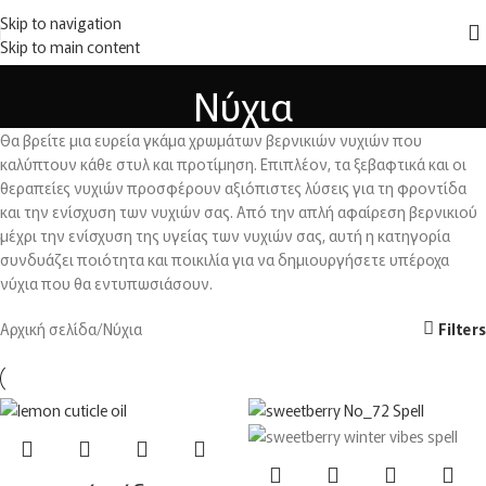
ΔΩΡΕΑΝ
μεταφορικά για αγορές άνω των
150€
στην Ελλάδα
Skip to navigation
MENU
Skip to main content
Νύχια
Θα βρείτε μια ευρεία γκάμα χρωμάτων βερνικιών νυχιών που
καλύπτουν κάθε στυλ και προτίμηση. Επιπλέον, τα ξεβαφτικά και οι
θεραπείες νυχιών προσφέρουν αξιόπιστες λύσεις για τη φροντίδα
και την ενίσχυση των νυχιών σας. Από την απλή αφαίρεση βερνικιού
μέχρι την ενίσχυση της υγείας των νυχιών σας, αυτή η κατηγορία
συνδυάζει ποιότητα και ποικιλία για να δημιουργήσετε υπέροχα
νύχια που θα εντυπωσιάσουν.
Αρχική σελίδα
Νύχια
Filters