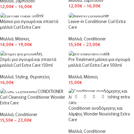
Μαλλιά
,
Σαμπουάν
Μαλλιά
,
Σαμπουάν
12,00
€
–
16,00
€
12,00
€
–
16,00
€
Μάσκα για σγουρά και σπαστά
Leave-in Conditioner Curl Extra
μαλλιά Curl Extra Care
Care
Μαλλιά
,
Μάσκες
Μαλλιά
,
Conditioner
14,00
€
–
19,00
€
15,50
€
–
23,00
€
Σπρέι για σγουρά και σπαστά
Pre Treatment μάσκα για σγουρά
μαλλιά Curl Extra Care 150ml
μαλλιά Curl Extra Care 500ml
Μαλλιά
,
Styling
,
Θεραπείες
Μαλλιά
,
Μάσκες
16,00
€
15,00
€
Curl Cleansing Conditioner Wonder
Extra Care
Conditioner αναδόμησης και
λάμψης Wonder Nourishing Extra
Μαλλιά
,
Conditioner
Care
15,50
€
–
23,00
€
Μαλλιά
,
Conditioner