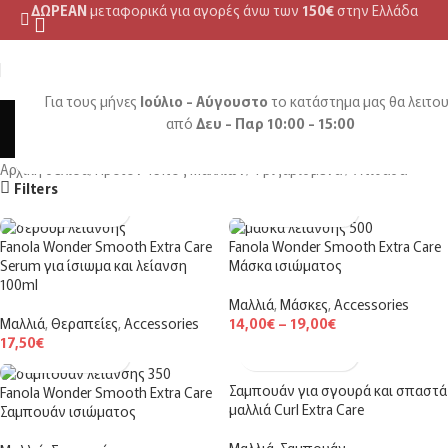
ΔΩΡΕΑΝ
μεταφορικά για αγορές άνω των
150€
στην Ελλάδα
MENU
Για τους μήνες
Ιούλιο - Αύγουστο
το κατάστημα μας θα λειτου
Φριζαρισμένα / Ατίθασα
από
Δευ - Παρ 10:00 - 15:00
Αρχική σελίδα
Προϊόν Τύπος Μαλλιών
Φριζαρισμένα / Ατίθασα
Filters
Fanola Wonder Smooth Extra Care
Fanola Wonder Smooth Extra Care
Serum για ίσιωμα και λείανση
Μάσκα ισιώματος
100ml
Μαλλιά
,
Μάσκες
,
Accessories
Μαλλιά
,
Θεραπείες
,
Accessories
14,00
€
–
19,00
€
17,50
€
Σαμπουάν για σγουρά και σπαστά
Fanola Wonder Smooth Extra Care
μαλλιά Curl Extra Care
Σαμπουάν ισιώματος