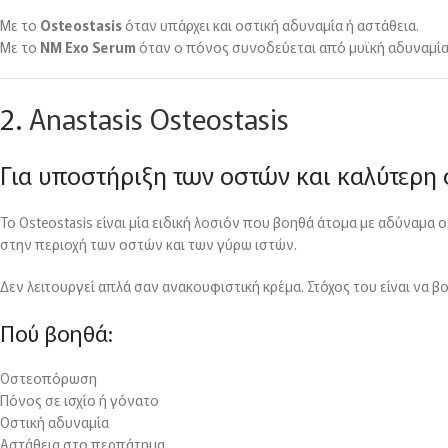
Με το
Osteostasis
όταν υπάρχει και οστική αδυναμία ή αστάθεια.
Με το
NM Exo Serum
όταν ο πόνος συνοδεύεται από μυϊκή αδυναμία
2.
Anastasis Osteostasis
Για υποστήριξη των οστών και καλύτερη
Το Osteostasis είναι μία ειδική λοσιόν που βοηθά άτομα με αδύναμα
στην περιοχή των οστών και των γύρω ιστών.
Δεν λειτουργεί απλά σαν ανακουφιστική κρέμα. Στόχος του είναι να β
Πού βοηθά:
Οστεοπόρωση
Πόνος σε ισχίο ή γόνατο
Οστική αδυναμία
Αστάθεια στο περπάτημα