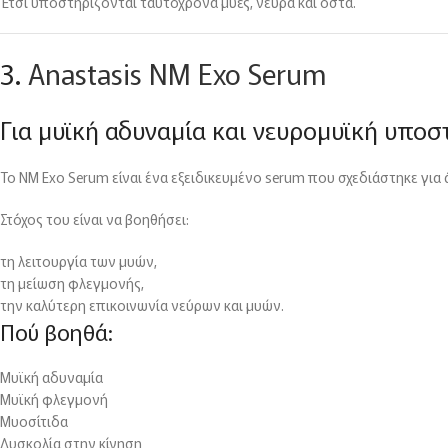
Έτσι υποστηρίζονται ταυτόχρονα μύες, νεύρα και οστά.
3.
Anastasis NM Exo Serum
Για μυϊκή αδυναμία και νευρομυϊκή υποσ
Το NM Exo Serum είναι ένα εξειδικευμένο serum που σχεδιάστηκε για
Στόχος του είναι να βοηθήσει:
τη λειτουργία των μυών,
τη μείωση φλεγμονής,
την καλύτερη επικοινωνία νεύρων και μυών.
Πού βοηθά:
Μυϊκή αδυναμία
Μυϊκή φλεγμονή
Μυοσίτιδα
Δυσκολία στην κίνηση