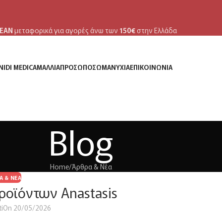
ΕΑΝ
μεταφορικά για αγορές άνω των
150€
στην Ελλάδα
NIDI MEDICA
ΜΑΛΛΙΆ
ΠΡΌΣΩΠΟ
ΣΏΜΑ
ΝΎΧΙΑ
ΕΠΙΚΟΙΝΩΝΊΑ
Blog
Home
Άρθρα & Νέα
Α & ΝΈΑ
οϊόντων Anastasis
ti
On 20/05/2026