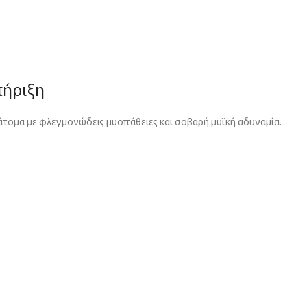
τήριξη
 άτομα με φλεγμονώδεις μυοπάθειες και σοβαρή μυϊκή αδυναμία.