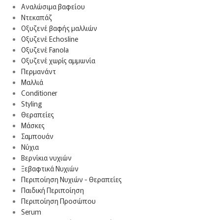
Αναλώσιμα βαφείου
Ντεκαπάζ
Οξυζενέ βαφής μαλλιών
Οξυζενέ Echosline
Οξυζενέ Fanola
Οξυζενέ χωρίς αμμωνία
Περμανάντ
Μαλλιά
Conditioner
Styling
Θεραπείες
Μάσκες
Σαμπουάν
Νύχια
Βερνίκια νυχιών
Ξεβαφτικά Νυχιών
Περιποίηση Νυχιών - Θεραπείες
Παιδική Περιποίηση
Περιποίηση Προσώπου
Serum