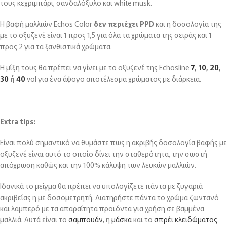
τους κεχριμπάρι, σανδαλόξυλο και white musk.
H βαφή μαλλιών Echos Color
δεν περιέχει PPD
και η δοσολογία της
με το οξυζενέ είναι 1 προς 1,5 για όλα τα χρώματα της σειράς και 1
προς 2 για τα ξανθιστικά χρώματα.
Η μίξη τους θα πρέπει να γίνει με το οξυζενέ της Echosline
7
,
10
,
20
,
30
ή
40
vol για ένα άψογο αποτέλεσμα χρώματος με διάρκεια.
Extra tips:
Είναι πολύ σημαντικό να θυμάστε πως η ακριβής δοσολογία βαφής με
οξυζενέ είναι αυτό το οποίο δίνει την σταθερότητα, την σωστή
απόχρωση καθώς και την 100% κάλυψη των λευκών μαλλιών.
Ιδανικά το μείγμα θα πρέπει να υπολογίζετε πάντα με ζυγαριά
ακριβείας η με δοσομετρητή. Διατηρήστε πάντα το χρώμα ζωντανό
και λαμπερό με τα απαραίτητα προϊόντα για χρήση σε βαμμένα
μαλλιά. Αυτά είναι το
σαμπουάν
, η
μάσκα
και το
σπρέι κλειδώματος