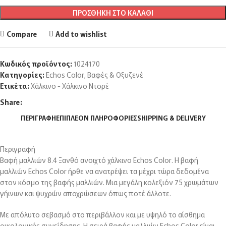
ΠΡΟΣΘΉΚΗ ΣΤΟ ΚΑΛΆΘΙ
Compare
Add to wishlist
Κωδικός προϊόντος:
1024170
Κατηγορίες:
Echos Color
,
Βαφές & Οξυζενέ
Ετικέτα:
Χάλκινο - Χάλκινο Ντορέ
Share:
ΠΕΡΙΓΡΑΦΉ
ΕΠΙΠΛΈΟΝ ΠΛΗΡΟΦΟΡΊΕΣ
SHIPPING & DELIVERY
Περιγραφή
Bαφή μαλλιών 8.4 Ξανθό ανοιχτό χάλκινο Echos Color. H βαφή
μαλλιών Echos Color ήρθε να ανατρέψει τα μέχρι τώρα δεδομένα
στον κόσμο της βαφής μαλλιών. Μια μεγάλη κολεξιόν 75 χρωμάτων
γήινων και ψυχρών αποχρώσεων όπως ποτέ άλλοτε.
Με απόλυτο σεβασμό στο περιβάλλον και με υψηλό το αίσθημα
οικολογικής συνείδησης. Η σειρά βαφής μαλλιών Echos Color είναι