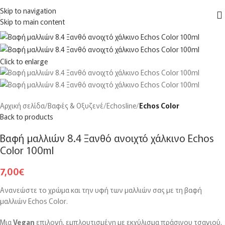
ΔΩΡΕΑΝ
μεταφορικά για αγορές άνω των
150€
στην Ελλάδα
Skip to navigation
MENU
Skip to main content
Click to enlarge
Αρχική σελίδα
Βαφές & Οξυζενέ
Echosline
Echos Color
Back to products
Βαφή μαλλιών 8.4 Ξανθό ανοιχτό χάλκινο Echos
Color 100ml
7,00
€
Ανανεώστε το χρώμα και την υφή των μαλλιών σας με τη βαφή
μαλλιών Echos Color.
Μια
V
egan
επιλογή, εμπλουτισμένη με εκχύλισμα πράσινου τσαγιού,