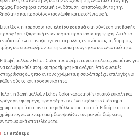
θρεπτικές του ιδιότητες και την ενίσχυση της ελαστικότητας της
τρίχας. Προσφέρει εντατική ενυδάτωση, καταπολεμώντας την
ξηρότητα και προσδίδοντας λάμψη και μεταξένια υφή.
Επιπλέον, η παρουσία του
ελαίου χουρμά
στη σύνθεση της βαφής
προσφέρει εξαιρετική ενίσχυση και προστασία της τρίχας. Αυτό το
ενυδατικό έλαιο αναζωογονεί τα μαλλιά, ενισχύοντας τη δομή της
τρίχας και επαναφέροντας τη φυσική τους υγεία και ελαστικότητα.
Η βαφή μαλλιών Echos Color προσφέρει ευρεία παλέτα χρωμάτων για
να καλύψει κάθε ατομική προτίμηση και ανάγκη. Από φυσικές
αποχρώσεις έως πιο έντονα χρώματα, η σειρά παρέχει επιλογές για
κάθε γούστο και προσωπικότητα.
Τέλος, η βαφή μαλλιών Echos Color χαρακτηρίζεται από εύκολη και
γρήγορη εφαρμογή, προσφέροντας ένα ευχάριστο διάστημα
χρωματισμού στο άνετο περιβάλλον του σπιτιού. Η διάρκεια του
χρώματος είναι εξαιρετική, διασφαλίζοντας μακράς διάρκειας
εντυπωσιακά αποτελέσματα.
Σε απόθεμα