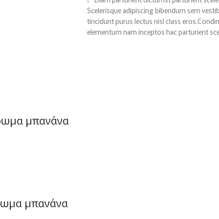
Scelerisque adipiscing bibendum sem vestibu
tincidunt purus lectus nisl class eros.Cond
elementum nam inceptos hac parturient scel
άρωμα μπανάνα
άρωμα μπανάνα