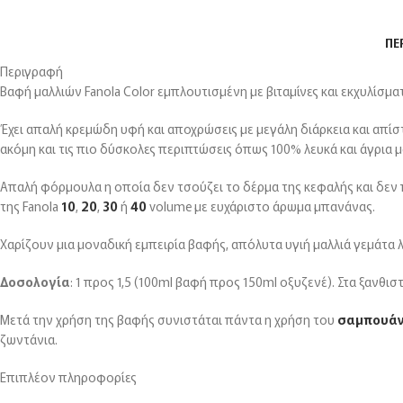
ΠΕ
Περιγραφή
Βαφή μαλλιών Fanola Color εμπλουτισμένη με βιταμίνες και εκχυλίσμα
Έχει απαλή κρεμώδη υφή και αποχρώσεις με μεγάλη διάρκεια και απίστ
ακόμη και τις πιο δύσκολες περιπτώσεις όπως 100% λευκά και άγρια μ
Απαλή φόρμουλα η οποία δεν τσούζει το δέρμα της κεφαλής και δεν π
της Fanola
10
,
20
,
30
ή
40
volume με ευχάριστο άρωμα μπανάνας.
Χαρίζουν μια μοναδική εμπειρία βαφής, απόλυτα υγιή μαλλιά γεμάτα 
Δοσολογία
: 1 προς 1,5 (100ml βαφή προς 150ml οξυζενέ). Στα ξανθι
Μετά την χρήση της βαφής συνιστάται πάντα η χρήση του
σαμπουά
ζωντάνια.
Επιπλέον πληροφορίες