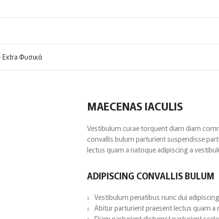
 Extra Φυσικά
MAECENAS IACULIS
Vestibulum curae torquent diam diam comm
convallis bulum parturient suspendisse partu
lectus quam a natoque adipiscing a vestibu
ADIPISCING CONVALLIS BULUM
Vestibulum penatibus nunc dui adipiscing
Abitur parturient praesent lectus quam a
Diam parturient dictumst parturient scele