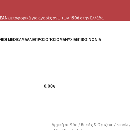
ΕΑΝ
μεταφορικά για αγορές άνω των
150€
στην Ελλάδα
NIDI MEDICA
ΜΑΛΛΙΆ
ΠΡΌΣΩΠΟ
ΣΏΜΑ
ΝΎΧΙΑ
ΕΠΙΚΟΙΝΩΝΊΑ
0,00
€
MENU
Αρχική σελίδα
Βαφές & Οξυζενέ
Fanola