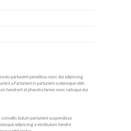
odo parturient penatibus nunc dui adipiscing
rient a.Parturient in parturient scelerisque nibh
lum hendrerit et pharetra fames nunc natoque dui.
 convallis bulum parturient suspendisse.
 natoque adipiscing a vestibulum hendre.
risque nibh lectus.