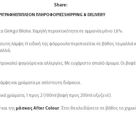
Share:
ΡΙΓΡΑΦΉ
ΕΠΙΠΛΈΟΝ ΠΛΗΡΟΦΟΡΊΕΣ
SHIPPING & DELIVERY
τα Ginkgo Biloba. Χαμηλή περιεκτικότητα σε αμμωνία μόνο 1,6%.
ευτη λάμψη. Η ειδική της φόρμουλα περιποιείται σε βάθος τα μαλλιά 
αλλιά.
ροκαλεί φαγούρα και αλλεργίες. Με ευχάριστο απαλό άρωμα. Οι βαφές
λάμψη και χρώματα με απίστευτη διάρκεια.
στικά χρώματα, 1 προς 2 (100ml βαφή προς 200ml οξυζενέ).
ν
και της
μάσκας After Colour
. Έτσι θα κλειδώσετε σε βάθος το χημικ