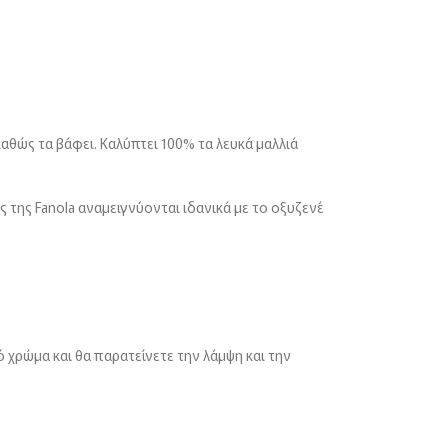
καθώς τα βάφει. Καλύπτει 100% τα λευκά μαλλιά
 της Fanola αναμειγνύονται ιδανικά με το οξυζενέ
ό χρώμα και θα παρατείνετε την λάμψη και την