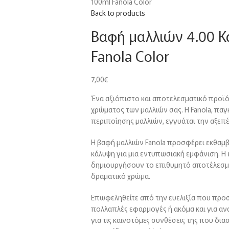
100ml Fanola Color
Back to products
Βαφή μαλλιών 4.00 Κ
Fanola Color
7,00
€
Ένα αξιόπιστο και αποτελεσματικό προϊό
χρώματος των μαλλιών σας. Η Fanola, πα
περιποίησης μαλλιών, εγγυάται την αξεπ
Η βαφή μαλλιών Fanola προσφέρει εκθαμβ
κάλυψη για μια εντυπωσιακή εμφάνιση. Η
δημιουργήσουν το επιθυμητό αποτέλεσμα, 
δραματικό χρώμα.
Επωφεληθείτε από την ευελιξία που προσ
πολλαπλές εφαρμογές ή ακόμα και για αν
για τις καινοτόμες συνθέσεις της που δι