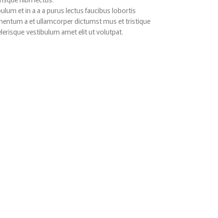
lum et in a a a purus lectus faucibus lobortis
imentum a et ullamcorper dictumst mus et tristique
erisque vestibulum amet elit ut volutpat.