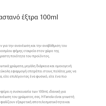
αστανό έξτρα 100ml
ν για την ανανέωση και την αναβάθμιση του
γκοσμίου φήμης εταιρεία στον χώρο της
έραστη ποιότητα του προϊόντος.
ωτικά χρώματα, μεγάλη διάρκεια και ομοιογενή
 εύκολη εφαρμογή επιτρέπει στους πελάτες μας να
είτε επιλέγοντας ένα φυσικό, είτε ένα πιο
φέρει η συσκευασία των 100ml, ιδανική για
ανέωση του χρώματος σας. Η Fanola είναι γνωστή
ασφαλίζουν εξαιρετική αποτελεσματικότητα και