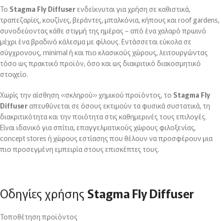
Το
Stagma Fly Diffuser
ενδείκνυται για χρήση σε καθιστικά,
τραπεζαρίες, κουζίνες, βεράντες, μπαλκόνια, κήπους και roof gardens,
συνοδεύοντας κάθε στιγμή της ημέρας – από ένα χαλαρό πρωινό
μέχρι ένα βραδινό κάλεσμα με φίλους. Εντάσσεται εύκολα σε
σύγχρονους, minimal ή και πιο κλασικούς χώρους, λειτουργώντας
τόσο ως πρακτικό προϊόν, όσο και ως διακριτικό διακοσμητικό
στοιχείο.
Χωρίς την αίσθηση «σκληρού» χημικού προϊόντος, το
Stagma Fly
Diffuser
απευθύνεται σε όσους εκτιμούν τα φυσικά συστατικά, τη
διακριτικότητα και την ποιότητα στις καθημερινές τους επιλογές.
Είναι ιδανικό για σπίτια, επαγγελματικούς χώρους φιλοξενίας,
concept stores ή χώρους εστίασης που θέλουν να προσφέρουν μια
πιο προσεγμένη εμπειρία στους επισκέπτες τους.
Οδηγίες χρήσης
Stagma Fly Diffuser
Τοποθέτηση προϊόντος