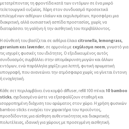
μετατρέποντας τη φροντίδα κατά των εντόμων σε ένα μικρό
τελετουργικό ευζωίας. Χάρη στον συνδυασμό προσεκτικά
επιλεγμένων αιθέριων ελαίων και εκχυλισμάτων, προσφέρει μια
διακριτική, αλλά ουσιαστική ασπίδα προστασίας, χωρίς να
διαταράσσει τη γαλήνη ή την αισθητική του περιβάλλοντος.
Η σύνθεσή του βασίζεται σε αιθέρια έλαια
citronella, lemongrass,
geranium και lavender
, σε αρμονία με
εκχύλισμα neem
, γνωστό για
τις ισχυρές φυσικές του ιδιότητες. Ο εξειδικευμένος αυτός
συνδυασμός συμβάλλει στην απομάκρυνση μυγών και άλλων
εντόμων, ενώ παράλληλα χαρίζει μια λεπτή, φυτική αρωματική
υπογραφή, που ανανεώνει την ατμόσφαιρα χωρίς να γίνεται έντονη
ή ενοχλητική.
Κάθε σετ περιλαμβάνει ένα κομψό diffuser, refill 100 ml και
10 bamboo
sticks
, σχεδιασμένα ώστε να εξασφαλίζουν σταθερή και
ισορροπημένη διάχυση του αρώματος στον χώρο. Η χρήση φυσικών
bamboo sticks ενισχύει τον χαρακτήρα του προϊόντος,
προσδίδοντας μια αίσθηση αυθεντικότητας και διακριτικής
πολυτέλειας, ιδανική για χώρους με προσεγμένη αισθητική.