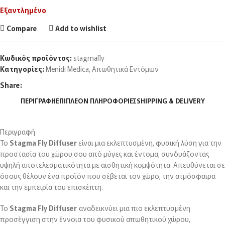
Εξαντλημένο
Compare
Add to wishlist
Κωδικός προϊόντος:
stagmafly
Κατηγορίες:
Menidi Medica
,
Απωθητικά Εντόμων
Share:
ΠΕΡΙΓΡΑΦΉ
ΕΠΙΠΛΈΟΝ ΠΛΗΡΟΦΟΡΊΕΣ
SHIPPING & DELIVERY
Περιγραφή
Το
Stagma Fly Diffuser
είναι μια εκλεπτυσμένη, φυσική λύση για την
προστασία του χώρου σου από μύγες και έντομα, συνδυάζοντας
υψηλή αποτελεσματικότητα με αισθητική κομψότητα. Απευθύνεται σε
όσους θέλουν ένα προϊόν που σέβεται τον χώρο, την ατμόσφαιρα
και την εμπειρία του επισκέπτη.
Το
Stagma Fly Diffuser
αναδεικνύει μια πιο εκλεπτυσμένη
προσέγγιση στην έννοια του φυσικού απωθητικού χώρου,