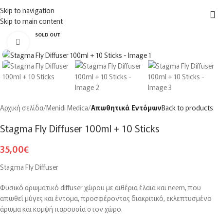
ΔΩΡΕΑΝ
μεταφορικά για αγορές άνω των
150€
στην Ελλάδα
Skip to navigation
MENU
Skip to main content
SOLD OUT
Click to enlarge
Αρχική σελίδα
Menidi Medica
Απωθητικά Εντόμων
Back to products
Stagma Fly Diffuser 100ml + 10 Sticks
35,00
€
Stagma Fly Diffuser
Φυσικό αρωματικό diffuser χώρου με αιθέρια έλαια και neem, που
απωθεί μύγες και έντομα, προσφέροντας διακριτικό, εκλεπτυσμένο
άρωμα και κομψή παρουσία στον χώρο.