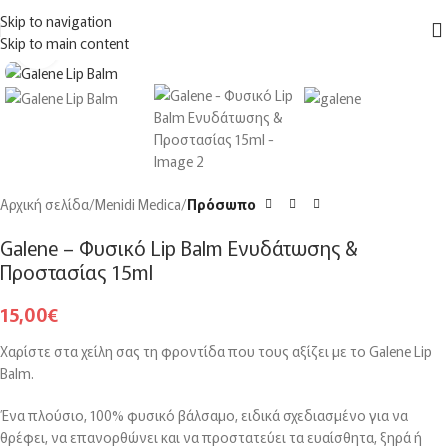
ΔΩΡΕΑΝ
μεταφορικά για αγορές άνω των
150€
στην Ελλάδα
Skip to navigation
MENU
Skip to main content
Click to enlarge
Αρχική σελίδα
Menidi Medica
Πρόσωπο
Galene – Φυσικό Lip Balm Ενυδάτωσης &
Προστασίας 15ml
15,00
€
Χαρίστε στα χείλη σας τη φροντίδα που τους αξίζει με το Galene Lip
Balm.
Ένα πλούσιο, 100% φυσικό βάλσαμο, ειδικά σχεδιασμένο για να
θρέφει, να επανορθώνει και να προστατεύει τα ευαίσθητα, ξηρά ή