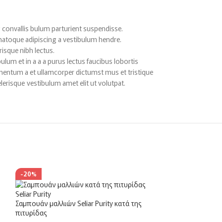
 convallis bulum parturient suspendisse.
 natoque adipiscing a vestibulum hendre.
risque nibh lectus.
lum et in a a a purus lectus faucibus lobortis
imentum a et ullamcorper dictumst mus et tristique
erisque vestibulum amet elit ut volutpat.
-20%
Σαμπουάν μαλλιών Seliar Purity κατά της
πιτυρίδας