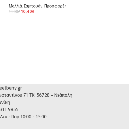
Μαλλιά
,
Σαμπουάν
,
Προσφορές
10,40
€
13,00
€
Μάσκα μαλλιών Fa
κίτρινου
Μαλλιά
,
Μάσκες
17,80
€
etberry.gr
νσταντίνου 71 TK: 56728 – Νεάπολη
νίκη
 311 9855
Δευ - Παρ 10:00 - 15:00