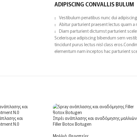
ADIPISCING CONVALLIS BULUM
Vestibulum penatibus nunc dui adipiscing
Abitur parturient praesent lectus quam a
Diam parturient dictumst parturient scele
Scelerisque adipiscing bibendum sem vestibu
tincidunt purus lectus nisl class eros.Cond
elementum nam inceptos hac parturient scel
άπλασης και
Σπρέι ανάπλασης και αναδόμησης μαλλιών
tment Ν.0
Filler Botox Botugen
Μαλλιά
,
Θεραπείες