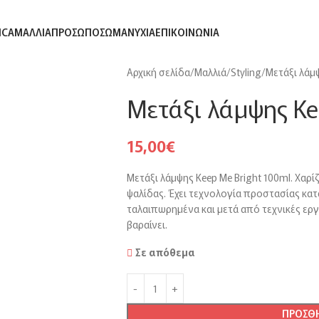
ΕΑΝ
μεταφορικά για αγορές άνω των
150€
στην Ελλάδα
ICA
ΜΑΛΛΙΆ
ΠΡΌΣΩΠΟ
ΣΏΜΑ
ΝΎΧΙΑ
ΕΠΙΚΟΙΝΩΝΊΑ
Αρχική σελίδα
Μαλλιά
Styling
Μετάξι λάμψ
Μετάξι λάμψης Ke
15,00
€
Μετάξι λάμψης Keep Me Bright 100ml. Χαρί
ψαλίδας. Έχει τεχνολογία προστασίας κατά
ταλαιπωρημένα και μετά από τεχνικές ερ
βαραίνει.
Σε απόθεμα
ΠΡΟΣΘΉ