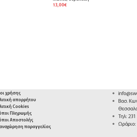
13,00
€
info@swe
οι χρήσης
λιτική απορρήτου
Βασ. Κω
λιτική Cookies
Θεσσαλο
όποι Πληρωμής
Τηλ: 231
όποι Αποστολής
Ωράριο: 
αναχώρηση παραγγελίας