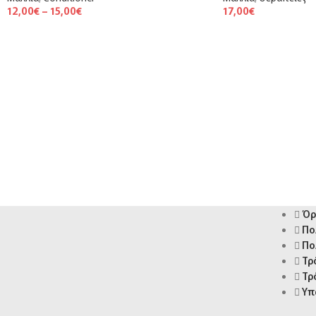
12,00
€
–
15,00
€
17,00
€
Όρ
Πο
Πο
Τρ
Τρ
Υπ