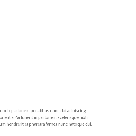
odo parturient penatibus nunc dui adipiscing
rient a.Parturient in parturient scelerisque nibh
lum hendrerit et pharetra fames nunc natoque dui.