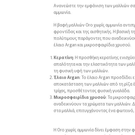
Ανανεώστε την εμφάνιση των μαλλιών σας
αμμωνία.
Η βαφή μαλλιών Oro χωρίς αμμωνία αντι
φροντίδας και της αισθητικής. Η βασική τ
πολύτιμους παράγοντες που αναδεικνύου
έλαιο Argan και μικροσφαιρίδια χρυσού.
Κερατίνη
: Η προσθήκη κερατίνης ενισχύε
απαλότητα και την ελαστικότητα των μαλ
τη φυσική υφή των μαλλιών.
Έλαιο Argan
: Το έλαιο Argan προσδίδει
αποκατάσταση των μαλλιών από τη ρίζα έως
τρίχας, προσθέτοντας φυσική γυαλάδα.
Μικροσφαιρίδια χρυσού
: Τα μικροσφα
αναδεικνύουν τα χρώματα των μαλλιών. 
στα μαλλιά, επιτυγχάνοντας ένα φωτεινό
Η Oro χωρίς αμμωνία δίνει έμφαση στην φ