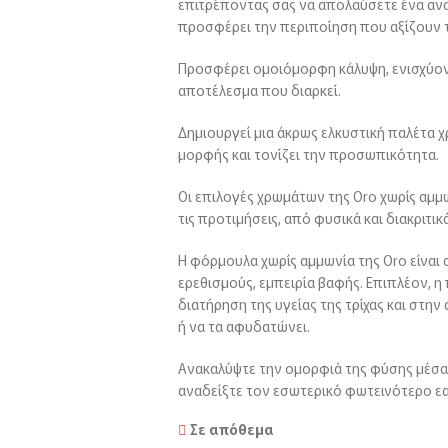
επιτρέποντας σας να απολαύσετε ένα αν
προσφέρει την περιποίηση που αξίζουν τ
Προσφέρει ομοιόμορφη κάλυψη, ενισχύοντα
αποτέλεσμα που διαρκεί.
Δημιουργεί μια άκρως ελκυστική παλέτα 
μορφής και τονίζει την προσωπικότητα.
Οι επιλογές χρωμάτων της Oro χωρίς αμμων
τις προτιμήσεις, από φυσικά και διακριτι
Η φόρμουλα χωρίς αμμωνία της Oro είναι σ
ερεθισμούς, εμπειρία βαφής. Επιπλέον, 
διατήρηση της υγείας της τρίχας και στην
ή να τα αφυδατώνει.
Ανακαλύψτε την ομορφιά της φύσης μέσα 
αναδείξτε τον εσωτερικό φωτεινότερο εα
Σε απόθεμα