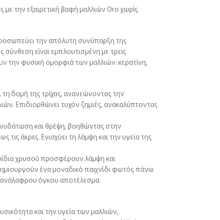
 με την εξαιρετική βαφή μαλλιών Oro χωρίς
προσωπεύει την απόλυτη συνύπαρξη της
ης σύνθεση είναι εμπλουτισμένη με τρεις
ν την φυσική ομορφιά των μαλλιών: κερατίνη,
ι τη δομή της τρίχας, ανανεώνοντας την
λιών. Επιδιορθώνει τυχόν ζημιές, ανακαλύπτοντας
 ενυδάτωση και θρέψη, βοηθώντας στην
 τις άκρες. Ενισχύει τη λάμψη και την υγεία της
ιρίδια χρυσού προσφέρουν λάμψη και
Δημιουργούν ένα μοναδικό παιχνίδι φωτός πάνω
, ανάλαφρου όγκου αποτέλεσμα.
υσικότητα και την υγεία των μαλλιών,