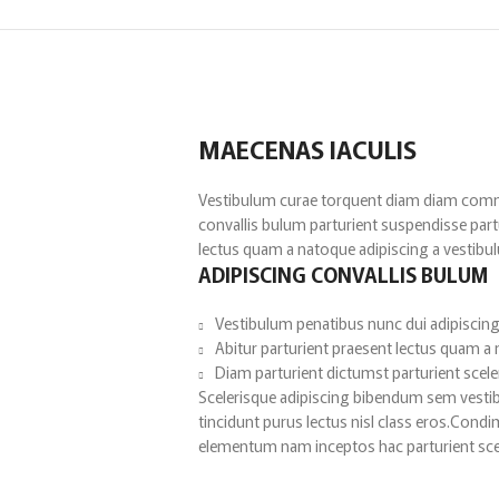
MAECENAS IACULIS
Vestibulum curae torquent diam diam comm
convallis bulum parturient suspendisse partu
lectus quam a natoque adipiscing a vestibu
ADIPISCING CONVALLIS BULUM
Vestibulum penatibus nunc dui adipiscing
Abitur parturient praesent lectus quam a
Diam parturient dictumst parturient scele
Scelerisque adipiscing bibendum sem vestibu
tincidunt purus lectus nisl class eros.Cond
elementum nam inceptos hac parturient scel