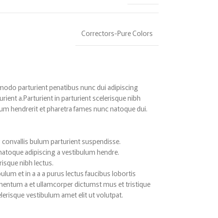
Correctors-Pure Colors
odo parturient penatibus nunc dui adipiscing
rient a.Parturient in parturient scelerisque nibh
lum hendrerit et pharetra fames nunc natoque dui.
 convallis bulum parturient suspendisse.
 natoque adipiscing a vestibulum hendre.
risque nibh lectus.
lum et in a a a purus lectus faucibus lobortis
imentum a et ullamcorper dictumst mus et tristique
erisque vestibulum amet elit ut volutpat.