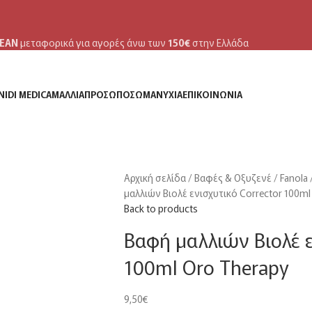
ΕΑΝ
μεταφορικά για αγορές άνω των
150€
στην Ελλάδα
NIDI MEDICA
ΜΑΛΛΙΆ
ΠΡΌΣΩΠΟ
ΣΏΜΑ
ΝΎΧΙΑ
ΕΠΙΚΟΙΝΩΝΊΑ
Αρχική σελίδα
Βαφές & Οξυζενέ
Fanola
μαλλιών Βιολέ ενισχυτικό Corrector 100ml
Back to products
Βαφή μαλλιών Βιολέ ε
100ml Oro Therapy
9,50
€