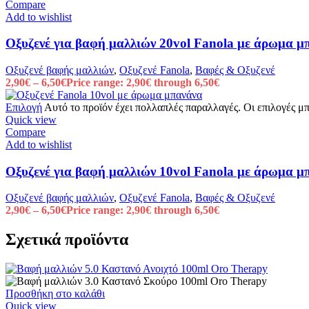
Compare
Add to wishlist
Οξυζενέ για βαφή μαλλιών 20vol Fanola με άρωμα μ
Οξυζενέ βαφής μαλλιών
,
Οξυζενέ Fanola
,
Βαφές & Οξυζενέ
2,90
€
–
6,50
€
Price range: 2,90€ through 6,50€
Επιλογή
Αυτό το προϊόν έχει πολλαπλές παραλλαγές. Οι επιλογές μ
Quick view
Compare
Add to wishlist
Οξυζενέ για βαφή μαλλιών 10vol Fanola με άρωμα μ
Οξυζενέ βαφής μαλλιών
,
Οξυζενέ Fanola
,
Βαφές & Οξυζενέ
2,90
€
–
6,50
€
Price range: 2,90€ through 6,50€
Σχετικά προϊόντα
Προσθήκη στο καλάθι
Quick view