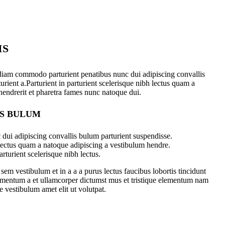
IS
diam commodo parturient penatibus nunc dui adipiscing convallis
urient a.Parturient in parturient scelerisque nibh lectus quam a
hendrerit et pharetra fames nunc natoque dui.
IS BULUM
dui adipiscing convallis bulum parturient suspendisse.
 lectus quam a natoque adipiscing a vestibulum hendre.
rturient scelerisque nibh lectus.
em vestibulum et in a a a purus lectus faucibus lobortis tincidunt
dimentum a et ullamcorper dictumst mus et tristique elementum nam
e vestibulum amet elit ut volutpat.