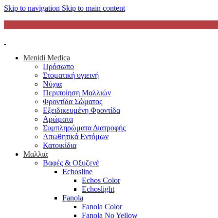
Skip to navigation
Skip to main content
Menidi Medica
Πρόσωπο
Στοματική υγιεινή
Νύχια
Περιποίηση Μαλλιών
Φροντίδα Σώματος
Εξειδικευμένη Φροντίδα
Αρώματα
Συμπληρώματα Διατροφής
Απωθητικά Εντόμων
Κατοικίδια
Μαλλιά
Βαφές & Οξυζενέ
Echosline
Echos Color
Echoslight
Fanola
Fanola Color
Fanola No Yellow