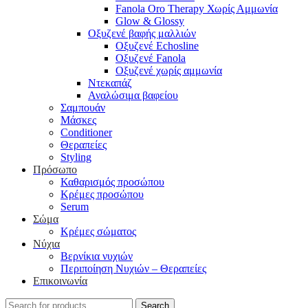
Fanola Oro Therapy Χωρίς Αμμωνία
Glow & Glossy
Οξυζενέ βαφής μαλλιών
Οξυζενέ Echosline
Οξυζενέ Fanola
Οξυζενέ χωρίς αμμωνία
Ντεκαπάζ
Αναλώσιμα βαφείου
Σαμπουάν
Μάσκες
Conditioner
Θεραπείες
Styling
Πρόσωπο
Καθαρισμός προσώπου
Κρέμες προσώπου
Serum
Σώμα
Κρέμες σώματος
Νύχια
Βερνίκια νυχιών
Περιποίηση Νυχιών – Θεραπείες
Επικοινωνία
Search