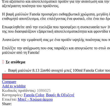
Ένα αξιόπιστο και αποτελεσματικό προϊόν για την ανανέωση και τη
αξεπέραστη ποιότητα του προϊόντος.
Η βαφή μαλλιών Fanola προσφέρει εκθαμβωτικά χρώματα, μεγάλη δι
επιθυμητό αποτέλεσμα, είτε επιλέγοντας ένα φυσικό, είτε ένα πιο δ
Επωφεληθείτε από την ευελιξία που προσφέρει η συσκευασία των 100
της που διασφαλίζουν εξαιρετική αποτελεσματικότητα και φροντίδα 
Ανανεώστε την εμφάνισή σας με ένα προϊόν υψηλής ποιότητας που 
Επιλέξτε την απόχρωση που σας ταιριάζει και απογειώστε το στυλ σ
μαλλιών από τη Fanola!
Σε απόθεμα
Βαφή μαλλιών 8.13 Ξανθό ανοιχτό μπεζ 100ml Fanola Color πο
Compare
Add to wishlist
Κωδικός προϊόντος:
1086025
Κατηγορίες:
Fanola Color
,
Βαφές & Οξυζενέ
Ετικέτα:
Μπεζ - Χρώμα άμμου
Share: