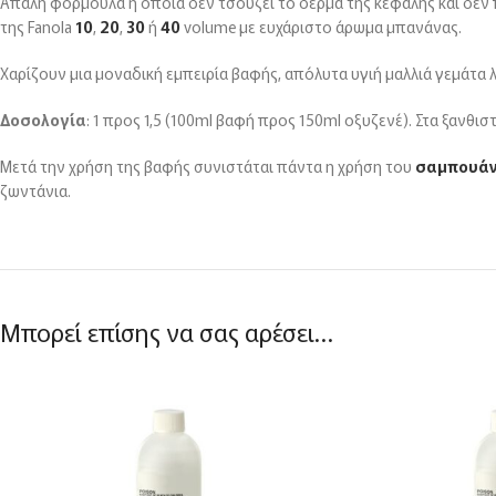
Απαλή φόρμουλα η οποία δεν τσούζει το δέρμα της κεφαλής και δεν π
της Fanola
10
,
20
,
30
ή
40
volume με ευχάριστο άρωμα μπανάνας.
Χαρίζουν μια μοναδική εμπειρία βαφής, απόλυτα υγιή μαλλιά γεμάτα 
Δοσολογία
: 1 προς 1,5 (100ml βαφή προς 150ml οξυζενέ). Στα ξανθι
Μετά την χρήση της βαφής συνιστάται πάντα η χρήση του
σαμπουά
ζωντάνια.
Μπορεί επίσης να σας αρέσει…