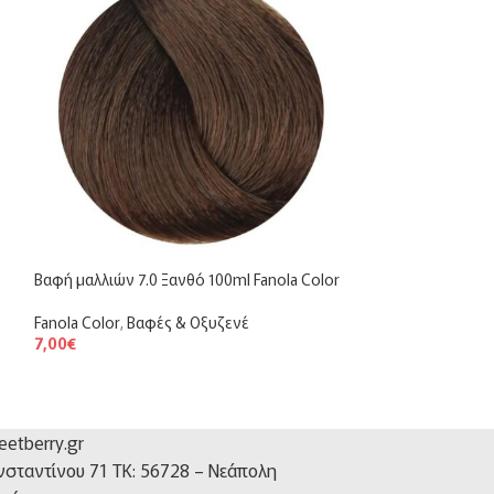
Βαφή μαλλιών 7.0 Ξανθό 100ml Fanola Color
Βαφή μαλλιών Fan
Mix Toner 100ml
Fanola Color
,
Βαφές & Οξυζενέ
7,00
€
Fanola No Yellow
,
9,50
€
etberry.gr
νσταντίνου 71 TK: 56728 – Νεάπολη