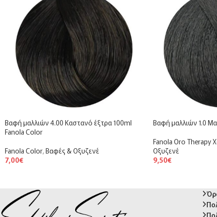
Βαφή μαλλιών 4.00 Καστανό έξτρα 100ml
Βαφή μαλλιών 1.0 Μα
Fanola Color
Fanola Oro Therapy 
Fanola Color
,
Βαφές & Οξυζενέ
Οξυζενέ
7,00
€
9,50
€
Όρ
Πο
Πολ