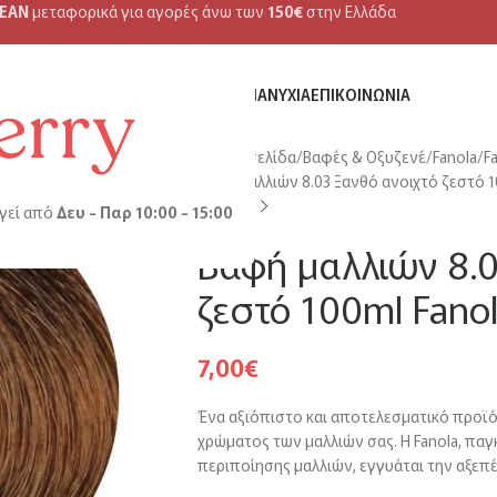
ΕΑΝ
μεταφορικά για αγορές άνω των
150€
στην Ελλάδα
NIDI MEDICA
ΜΑΛΛΙΆ
ΠΡΌΣΩΠΟ
ΣΏΜΑ
ΝΎΧΙΑ
ΕΠΙΚΟΙΝΩΝΊΑ
Αρχική σελίδα
Βαφές & Οξυζενέ
Fanola
F
Βαφή μαλλιών 8.03 Ξανθό ανοιχτό ζεστό 1
γεί από
Δευ - Παρ 10:00 - 15:00
Βαφή μαλλιών 8.0
ζεστό 100ml Fanol
7,00
€
Ένα αξιόπιστο και αποτελεσματικό προϊό
χρώματος των μαλλιών σας. Η Fanola, πα
περιποίησης μαλλιών, εγγυάται την αξεπ