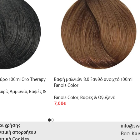
ύρο 100ml Oro Therapy
Βαφή μαλλιών 8.0 Ξανθό ανοιχτό 100ml
Fanola Color
Χωρίς Αμμωνία
,
Βαφές &
Fanola Color
,
Βαφές & Οξυζενέ
7,00
€
info@swe
οι χρήσης
λιτική απορρήτου
Βασ. Κω
ιτική Cookies