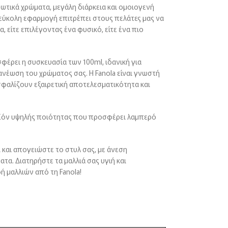
ωτικά χρώματα, μεγάλη διάρκεια και ομοιογενή
 εύκολη εφαρμογή επιτρέπει στους πελάτες μας να
είτε επιλέγοντας ένα φυσικό, είτε ένα πιο
φέρει η συσκευασία των 100ml, ιδανική για
ανέωση του χρώματος σας. Η Fanola είναι γνωστή
ασφαλίζουν εξαιρετική αποτελεσματικότητα και
οϊόν υψηλής ποιότητας που προσφέρει λαμπερό
 και απογειώστε το στυλ σας, με άνεση
α. Διατηρήστε τα μαλλιά σας υγιή και
ή μαλλιών από τη Fanola!