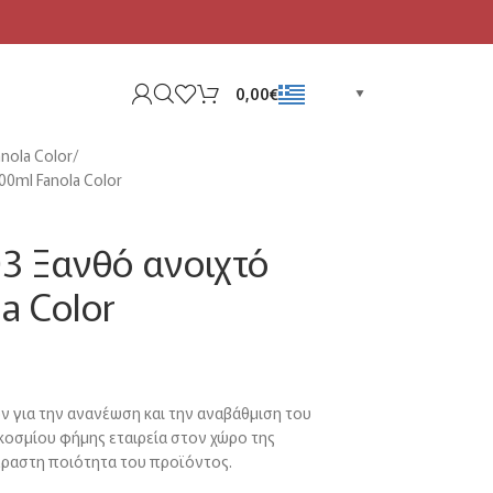
Greek
0,00
€
▼
anola Color
00ml Fanola Color
3 Ξανθό ανοιχτό
a Color
ν για την ανανέωση και την αναβάθμιση του
γκοσμίου φήμης εταιρεία στον χώρο της
έραστη ποιότητα του προϊόντος.