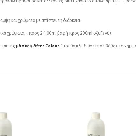
ροκαλεί φαγούρα και αλλεργίες. Με ευχάριστο απαλό άρωμα. Οι βαφές
λάμψη και χρώματα με απίστευτη διάρκεια.
στικά χρώματα, 1 προς 2 (100ml βαφή προς 200ml οξυζενέ).
ν
και της
μάσκας After Colour
. Έτσι θα κλειδώσετε σε βάθος το χημικ