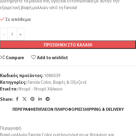
Διατηρήστε τα μαλλιά σας υγιή και εντυπωσιακά με αυτήν την
εξαιρετική βαφή μαλλιών από τη Fanola!
Σε απόθεμα
ΠΡΟΣΘΉΚΗ ΣΤΟ ΚΑΛΆΘΙ
Compare
Add to wishlist
Κωδικός προϊόντος:
1086039
Κατηγορίες:
Fanola Color
,
Βαφές & Οξυζενέ
Ετικέτα:
Ντορέ - Ντορέ Χάλκινο
Share:
ΠΕΡΙΓΡΑΦΉ
ΕΠΙΠΛΈΟΝ ΠΛΗΡΟΦΟΡΊΕΣ
SHIPPING & DELIVERY
Περιγραφή
Βαφή μαλλιών Fanola Color εμπλουτισμένη με βιταμίνες και