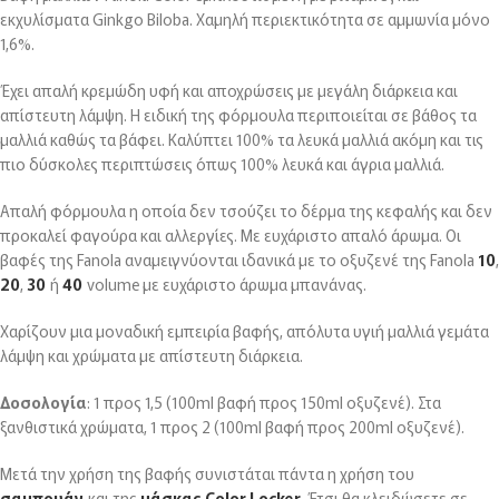
εκχυλίσματα Ginkgo Biloba. Χαμηλή περιεκτικότητα σε αμμωνία μόνο
1,6%.
Έχει απαλή κρεμώδη υφή και αποχρώσεις με μεγάλη διάρκεια και
απίστευτη λάμψη. Η ειδική της φόρμουλα περιποιείται σε βάθος τα
μαλλιά καθώς τα βάφει. Καλύπτει 100% τα λευκά μαλλιά ακόμη και τις
πιο δύσκολες περιπτώσεις όπως 100% λευκά και άγρια μαλλιά.
Απαλή φόρμουλα η οποία δεν τσούζει το δέρμα της κεφαλής και δεν
προκαλεί φαγούρα και αλλεργίες. Με ευχάριστο απαλό άρωμα. Οι
βαφές της Fanola αναμειγνύονται ιδανικά με το οξυζενέ της Fanola
10
,
20
,
30
ή
40
volume με ευχάριστο άρωμα μπανάνας.
Χαρίζουν μια μοναδική εμπειρία βαφής, απόλυτα υγιή μαλλιά γεμάτα
λάμψη και χρώματα με απίστευτη διάρκεια.
Δοσολογία
: 1 προς 1,5 (100ml βαφή προς 150ml οξυζενέ). Στα
ξανθιστικά χρώματα, 1 προς 2 (100ml βαφή προς 200ml οξυζενέ).
Μετά την χρήση της βαφής συνιστάται πάντα η χρήση του
σαμπουάν
και της
μάσκας Color Locker
. Έτσι θα κλειδώσετε σε