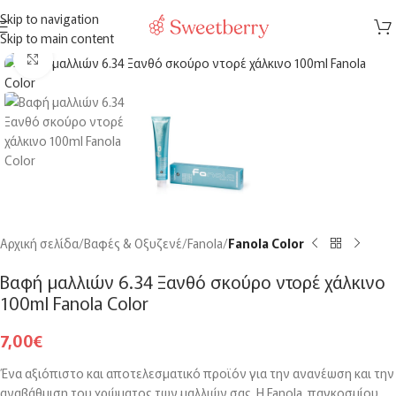
ΔΩΡΕΑΝ
μεταφορικά για αγορές άνω των
150€
στην Ελλάδα
Skip to navigation
MENU
Skip to main content
Click to enlarge
Αρχική σελίδα
Βαφές & Οξυζενέ
Fanola
Fanola Color
Βαφή μαλλιών 6.34 Ξανθό σκούρο ντορέ χάλκινο
100ml Fanola Color
7,00
€
Ένα αξιόπιστο και αποτελεσματικό προϊόν για την ανανέωση και την
αναβάθμιση του χρώματος των μαλλιών σας. Η Fanola, παγκοσμίου