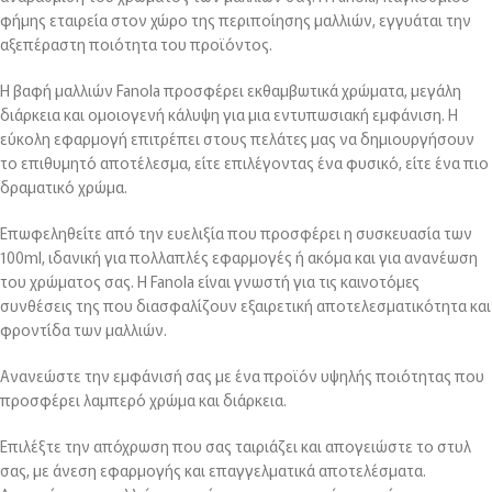
φήμης εταιρεία στον χώρο της περιποίησης μαλλιών, εγγυάται την
αξεπέραστη ποιότητα του προϊόντος.
Η βαφή μαλλιών Fanola προσφέρει εκθαμβωτικά χρώματα, μεγάλη
διάρκεια και ομοιογενή κάλυψη για μια εντυπωσιακή εμφάνιση. Η
εύκολη εφαρμογή επιτρέπει στους πελάτες μας να δημιουργήσουν
το επιθυμητό αποτέλεσμα, είτε επιλέγοντας ένα φυσικό, είτε ένα πιο
δραματικό χρώμα.
Επωφεληθείτε από την ευελιξία που προσφέρει η συσκευασία των
100ml, ιδανική για πολλαπλές εφαρμογές ή ακόμα και για ανανέωση
του χρώματος σας. Η Fanola είναι γνωστή για τις καινοτόμες
συνθέσεις της που διασφαλίζουν εξαιρετική αποτελεσματικότητα και
φροντίδα των μαλλιών.
Ανανεώστε την εμφάνισή σας με ένα προϊόν υψηλής ποιότητας που
προσφέρει λαμπερό χρώμα και διάρκεια.
Επιλέξτε την απόχρωση που σας ταιριάζει και απογειώστε το στυλ
σας, με άνεση εφαρμογής και επαγγελματικά αποτελέσματα.