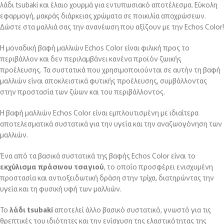
λάδι tsubaki και έλαιο χουρμά για εντυπωσιακό αποτέλεσμα. Εύκολη
εφαρμογή, μακράς διάρκειας χρώματα σε ποικιλία αποχρώσεων.
Δώστε στα μαλλιά σας την ανανέωση που αξίζουν με την Echos Color!
Η μοναδική βαφή μαλλιών Echos Color είναι φιλική προς το
περιβάλλον και δεν περιλαμβάνει κανένα προϊόν ζωικής
προέλευσης. Τα συστατικά που χρησιμοποιούνται σε αυτήν τη βαφή
μαλλιών είναι αποκλειστικά φυτικής προέλευσης, συμβάλλοντας
στην προστασία των ζώων και του περιβάλλοντος.
Η βαφή μαλλιών Echos Color είναι εμπλουτισμένη με ιδιαίτερα
αποτελεσματικά συστατικά για την υγεία και την αναζωογόνηση των
μαλλιών.
Ένα από τα βασικά συστατικά της βαφής Echos Color είναι το
εκχύλισμα πράσινου τσαγιού
, το οποίο προσφέρει ενισχυμένη
προστασία και αντιοξειδωτική δράση στην τρίχα, διατηρώντας την
υγεία και τη φυσική υφή των μαλλιών.
Το
λάδι tsubaki
αποτελεί άλλο βασικό συστατικό, γνωστό για τις
θρεπτικές του ιδιότητες και την ενίσχυση της ελαστικότητας της