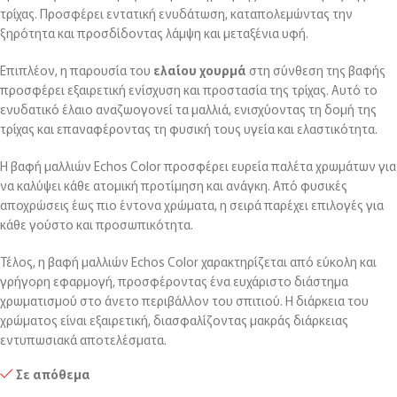
τρίχας. Προσφέρει εντατική ενυδάτωση, καταπολεμώντας την
ξηρότητα και προσδίδοντας λάμψη και μεταξένια υφή.
Επιπλέον, η παρουσία του
ελαίου χουρμά
στη σύνθεση της βαφής
προσφέρει εξαιρετική ενίσχυση και προστασία της τρίχας. Αυτό το
ενυδατικό έλαιο αναζωογονεί τα μαλλιά, ενισχύοντας τη δομή της
τρίχας και επαναφέροντας τη φυσική τους υγεία και ελαστικότητα.
Η βαφή μαλλιών Echos Color προσφέρει ευρεία παλέτα χρωμάτων για
να καλύψει κάθε ατομική προτίμηση και ανάγκη. Από φυσικές
αποχρώσεις έως πιο έντονα χρώματα, η σειρά παρέχει επιλογές για
κάθε γούστο και προσωπικότητα.
Τέλος, η βαφή μαλλιών Echos Color χαρακτηρίζεται από εύκολη και
γρήγορη εφαρμογή, προσφέροντας ένα ευχάριστο διάστημα
χρωματισμού στο άνετο περιβάλλον του σπιτιού. Η διάρκεια του
χρώματος είναι εξαιρετική, διασφαλίζοντας μακράς διάρκειας
εντυπωσιακά αποτελέσματα.
Σε απόθεμα