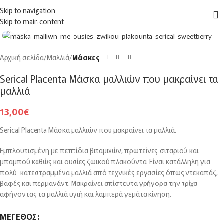
ΔΩΡΕΑΝ
μεταφορικά για αγορές άνω των
150€
στην Ελλάδα
Skip to navigation
MENU
Skip to main content
Click to enlarge
Αρχική σελίδα
Μαλλιά
Μάσκες
Serical Placenta Μάσκα μαλλιών που μακραίνει τα
μαλλιά
13,00
€
Serical Placenta Μάσκα μαλλιών που μακραίνει τα μαλλιά.
Εμπλουτισμένη με πεπτίδια βιταμινών, πρωτεΐνες σιταριού και
μπαμπού καθώς και ουσίες ζωικού πλακούντα. Είναι κατάλληλη για
πολύ κατεστραμμένα μαλλιά από τεχνικές εργασίες όπως ντεκαπάζ,
βαφές και περμανάντ. Μακραίνει απίστευτα γρήγορα την τρίχα
αφήνοντας τα μαλλιά υγιή και λαμπερά γεμάτα κίνηση.
ΜΈΓΕΘΟΣ