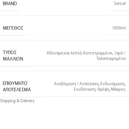
BRAND
Serical
ΜΈΓΕΘΟΣ
1000ml
ΤΎΠΟΣ
Αδύναμα και λεπτά
,
Κατεστραμμένα
,
Ξηρά /
ΜΑΛΛΙΏΝ
Ταλαιπωρημένα
ΕΠΙΘΥΜΗΤΌ
Αναδόμηση / Ανάπλαση
,
Ενδυνάμωση
,
ΑΠΟΤΈΛΕΣΜΑ
Ενυδάτωση
,
Θρέψη
,
Μάκρος
Shipping & Delivery