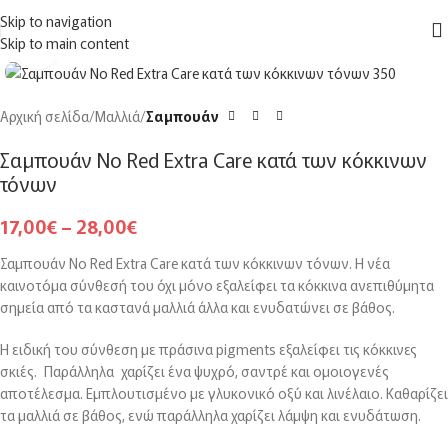
ΔΩΡΕΑΝ
μεταφορικά για αγορές άνω των
150€
στην Ελλάδα
Skip to navigation
MENU
Skip to main content
Click to enlarge
Αρχική σελίδα
Μαλλιά
Σαμπουάν
Σαμπουάν No Red Extra Care κατά των κόκκινων
τόνων
17,00
€
–
28,00
€
Σαμπουάν No Red Extra Care κατά των κόκκινων τόνων. Η νέα
καινοτόμα σύνθεσή του όχι μόνο εξαλείφει τα κόκκινα ανεπιθύμητα
σημεία από τα καστανά μαλλιά άλλα και ενυδατώνει σε βάθος.
Η ειδική του σύνθεση με πράσινα pigments εξαλείφει τις κόκκινες
σκιές. Παράλληλα χαρίζει ένα ψυχρό, σαντρέ και ομοιογενές
αποτέλεσμα. Εμπλουτισμένο με γλυκονικό οξύ και λινέλαιο. Καθαρίζει
τα μαλλιά σε βάθος, ενώ παράλληλα χαρίζει λάμψη και ενυδάτωση.