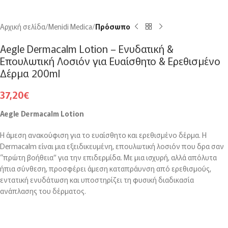
Αρχική σελίδα
Menidi Medica
Πρόσωπο
Aegle Dermacalm Lotion – Ενυδατική &
Επουλωτική Λοσιόν για Ευαίσθητο & Ερεθισμένο
Δέρμα 200ml
37,20
€
Aegle Dermacalm Lotion
Η άμεση ανακούφιση για το ευαίσθητο και ερεθισμένο δέρμα. Η
Dermacalm είναι μια εξειδικευμένη, επουλωτική λοσιόν που δρα σαν
“πρώτη βοήθεια” για την επιδερμίδα. Με μια ισχυρή, αλλά απόλυτα
ήπια σύνθεση, προσφέρει άμεση καταπράυνση από ερεθισμούς,
εντατική ενυδάτωση και υποστηρίζει τη φυσική διαδικασία
ανάπλασης του δέρματος.