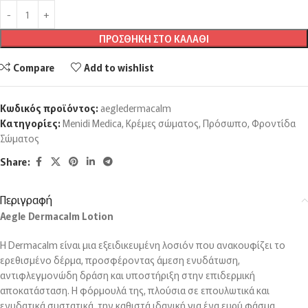
ΠΡΟΣΘΉΚΗ ΣΤΟ ΚΑΛΆΘΙ
Compare
Add to wishlist
Κωδικός προϊόντος:
aegledermacalm
Κατηγορίες:
Menidi Medica
,
Κρέμες σώματος
,
Πρόσωπο
,
Φροντίδα
Σώματος
Share:
Περιγραφή
Aegle Dermacalm Lotion
Η Dermacalm είναι μια εξειδικευμένη λοσιόν που ανακουφίζει το
ερεθισμένο δέρμα, προσφέροντας άμεση ενυδάτωση,
αντιφλεγμονώδη δράση και υποστήριξη στην επιδερμική
αποκατάσταση. Η φόρμουλά της, πλούσια σε επουλωτικά και
ενυδατικά συστατικά, την καθιστά ιδανική για ένα ευρύ φάσμα