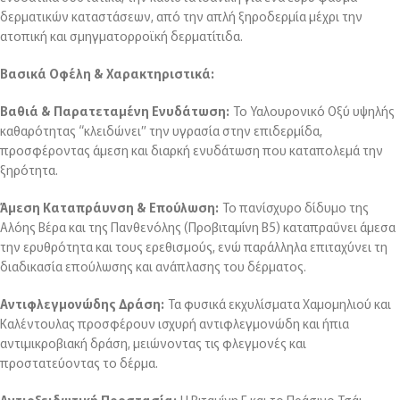
δερματικών καταστάσεων, από την απλή ξηροδερμία μέχρι την
ατοπική και σμηγματορροϊκή δερματίτιδα.
Βασικά Οφέλη & Χαρακτηριστικά:
Βαθιά & Παρατεταμένη Ενυδάτωση:
Το Υαλουρονικό Οξύ υψηλής
καθαρότητας “κλειδώνει” την υγρασία στην επιδερμίδα,
προσφέροντας άμεση και διαρκή ενυδάτωση που καταπολεμά την
ξηρότητα.
Άμεση Καταπράυνση & Επούλωση:
Το πανίσχυρο δίδυμο της
Αλόης Βέρα και της Πανθενόλης (Προβιταμίνη Β5) καταπραΰνει άμεσα
την ερυθρότητα και τους ερεθισμούς, ενώ παράλληλα επιταχύνει τη
διαδικασία επούλωσης και ανάπλασης του δέρματος.
Αντιφλεγμονώδης Δράση:
Τα φυσικά εκχυλίσματα Χαμομηλιού και
Καλέντουλας προσφέρουν ισχυρή αντιφλεγμονώδη και ήπια
αντιμικροβιακή δράση, μειώνοντας τις φλεγμονές και
προστατεύοντας το δέρμα.