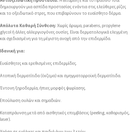
Αντιοξειδωτική Προστασία:
Η Βιταμίνη Ε και το Πράσινο Τσάι
δημιουργούν μια ασπίδα προστασίας ενάντια στις ελεύθερες ρίζες
και το οξειδωτικό στρες, που επιβαρύνουν το ευαίσθητο δέρμα.
Απόλυτα Καθαρή Σύνθεση:
Χωρίς άρωμα, parabens, propylene
glycol ή άλλες αλλεργιογόνες ουσίες. Είναι δερματολογικά ελεγμένη
και σχεδιασμένη για τη μέγιστη ανοχή από την επιδερμίδα.
Ιδανική για:
Ευαίσθητες και ερεθισμένες επιδερμίδες.
Ατοπική δερματίτιδα (έκζεμα) και σμηγματορροϊκή δερματίτιδα.
Έντονη ξηροδερμία, ήπιες μορφές ψωρίασης.
Επούλωση ουλών και σημαδιών.
Καταπράυνση μετά από αισθητικές επεμβάσεις (peeling, καθαρισμός,
laser).
Χρήση σε ενήλικες και παιδιά άνω των 3 ετών.